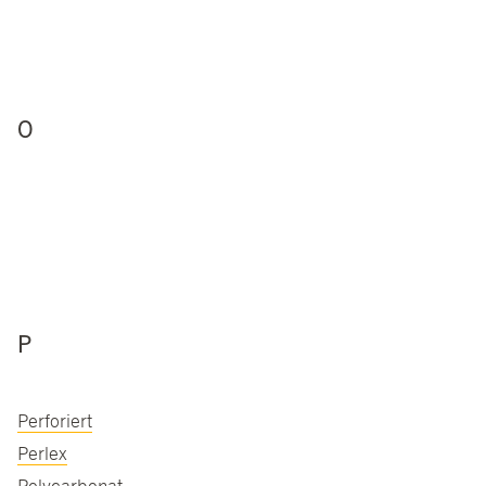
O
P
Perforiert
Perlex