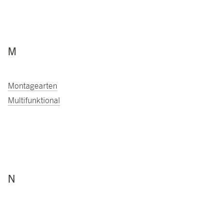
M
Montagearten
Multifunktional
N