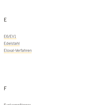
E
E6/EV1
Edelstahl
Eloxal-Verfahren
F