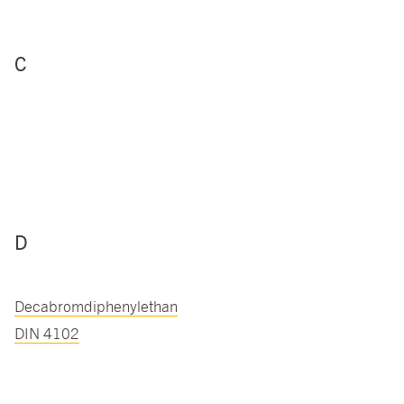
C
D
Decabromdiphenylethan
DIN 4102