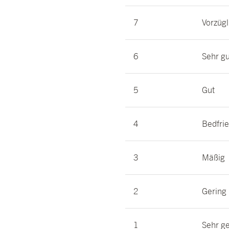
7
Vorzügl
6
Sehr gu
5
Gut
4
Bedfri
3
Mäßig
2
Gering
1
Sehr g