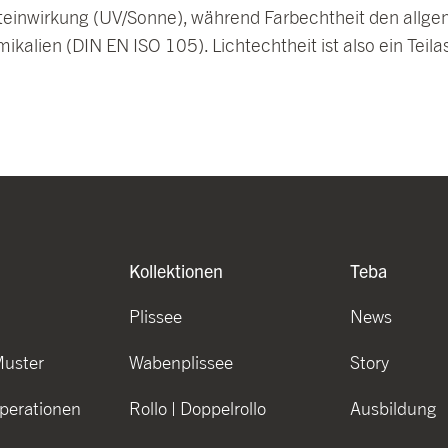
ichteinwirkung (UV/Sonne), während Farbechtheit den allge
alien (DIN EN ISO 105). Lichtechtheit ist also ein Teil
Kollektionen
Teba
Plissee
News
Muster
Wabenplissee
Story
perationen
Rollo | Doppelrollo
Ausbildung