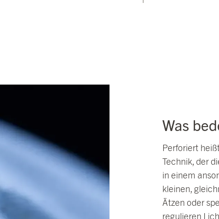
Was bede
Perforiert heiß
Technik, der d
in einem anson
kleinen, glei
Ätzen oder sp
regulieren Lich