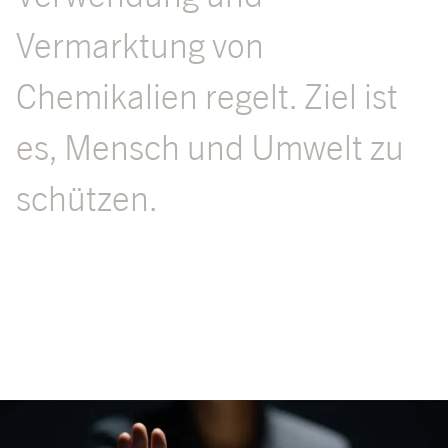
Vermarktung von
Chemikalien regelt. Ziel ist
es, Mensch und Umwelt zu
schützen.