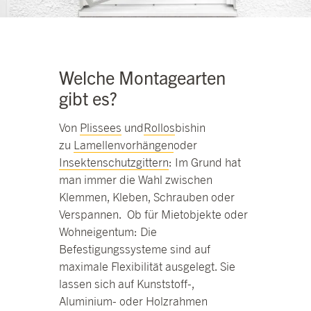
Welche Montagearten
gibt es?
V
on
Plissees
und
Rollos
bis
hin
zu
Lamellenvorhänge
n
oder
Insektenschutzgitter
n
: Im Grund hat
man immer die Wahl zwischen
Klemmen, Kleben, Schrauben oder
Verspannen
.
Ob für Mietobjekte oder
Wohneigentum: Die
Befestigungssysteme sind auf
maximale Flexibilität ausgelegt. Sie
lassen sich auf Kunststoff-,
Aluminium- oder Holzrahmen