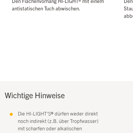
Den Flächenvorhang HI-LIGHT® mit einem
Den
antistatischen Tuch abwischen.
Sta
abb
Wichtige Hinweise
Die HI-LIGHT‘S® dürfen weder direkt
noch indirekt (z.B. über Tropfwasser)
mit scharfen oder alkalischen