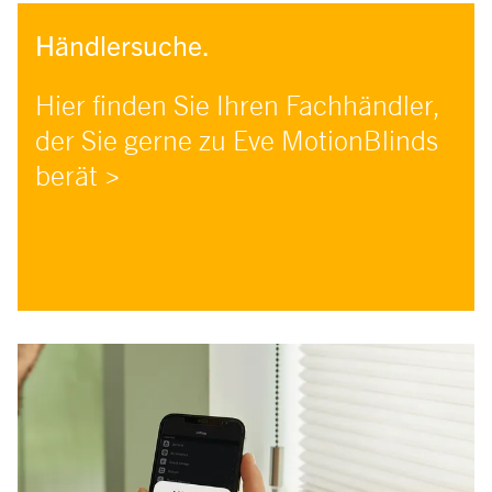
Händlersuche.
Hier finden Sie Ihren Fachhändler,
der Sie gerne zu Eve MotionBlinds
berät >